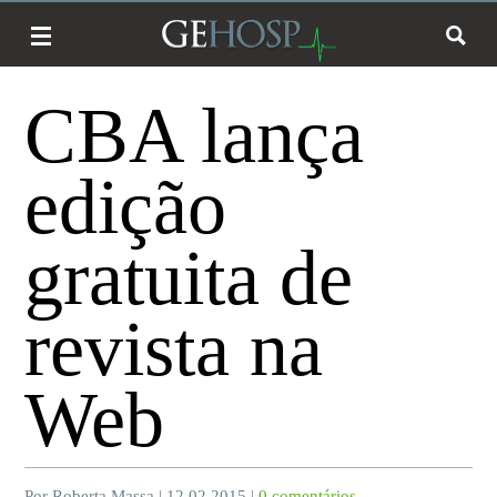
Promoção
CBA lança
edição
gratuita de
revista na
Web
Por Roberta Massa | 12.02.2015 |
0 comentários