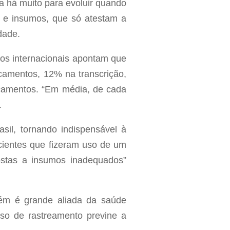
a há muito para evoluir quando
 e insumos, que só atestam a
dade.
dos internacionais apontam que
amentos, 12% na transcrição,
camentos. “Em média, de cada
.
sil, tornando indispensável à
acientes que fizeram uso de um
postas a insumos inadequados”
mbém é grande aliada da saúde
uso de rastreamento previne a