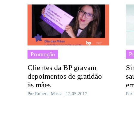
Promoção
P
Clientes da BP gravam
Sí
depoimentos de gratidão
sa
às mães
em
Por Roberta Massa | 12.05.2017
Por