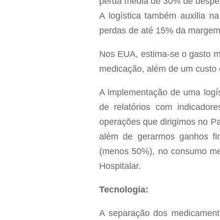
perda média de 30% de desper
A logística também auxilia n
perdas de até 15% da margem f
Nos EUA, estima-se o gasto m
medicação, além de um custo 
A implementação de uma logíst
de relatórios com indicado
operações que dirigimos no P
além de gerarmos ganhos fi
(menos 50%), no consumo mens
Hospitalar.
Tecnologia:
A separação dos medicamento