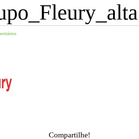
upo_Fleury_alta
entários
Compartilhe!