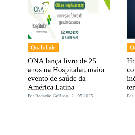
Qualidade
Q
ONA lança livro de 25
Ho
anos na Hospitalar, maior
co
evento de saúde da
in
América Latina
te
Por Redação GeHosp | 21.05.2025
Por