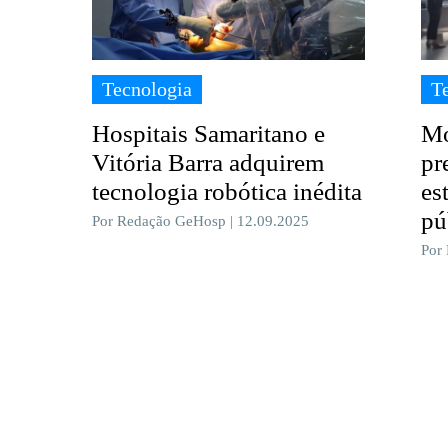
Tecnologia
T
Hospitais Samaritano e
Mo
Vitória Barra adquirem
pr
tecnologia robótica inédita
es
pú
Por Redação GeHosp | 12.09.2025
Por