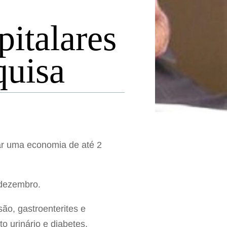
italares
quisa
rar uma economia de até 2
 dezembro.
ão, gastroenterites e
o urinário e diabetes.