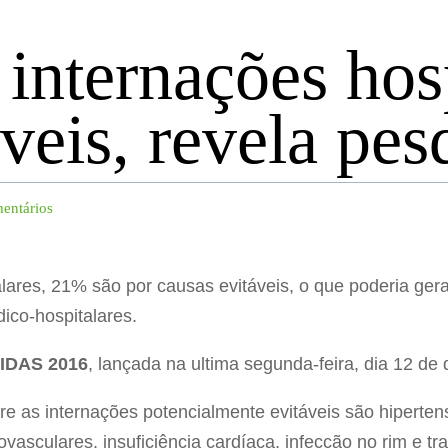
internações hosp
áveis, revela pes
entários
talares, 21% são por causas evitáveis, o que poderia ge
ico-hospitalares.
IDAS 2016
, lançada na ultima segunda-feira, dia 12 de
e as internações potencialmente evitáveis são hipertens
asculares, insuficiência cardíaca, infecção no rim e trat