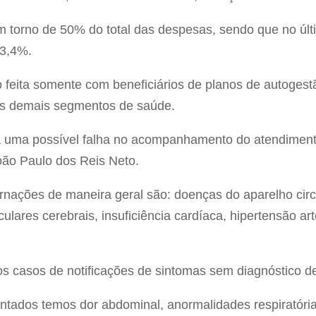
 torno de 50% do total das despesas, sendo que no úl
13,4%.
 feita somente com beneficiários de planos de autoges
os demais segmentos de saúde.
a uma possível falha no acompanhamento do atendimento
oão Paulo dos Reis Neto.
ernações de maneira geral são: doenças do aparelho cir
ulares cerebrais, insuficiência cardíaca, hipertensão art
 casos de notificações de sintomas sem diagnóstico de
ntados temos dor abdominal, anormalidades respiratórias