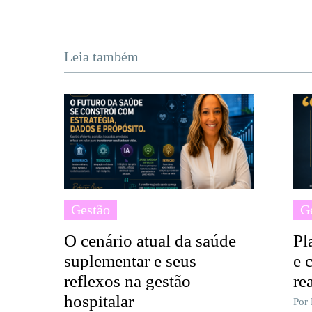
Leia também
Gestão
G
O cenário atual da saúde
Pl
suplementar e seus
e 
reflexos na gestão
re
hospitalar
Por