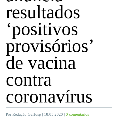
resultados
‘positivos
provisórios’
de vacina
contra
coronavírus
Por Redação GeHosp | 18.05.2020 |
0 comentários