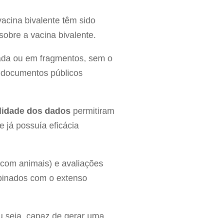
acina bivalente têm sido
sobre a vacina bivalente.
olada ou em fragmentos, sem o
 documentos públicos
talidade dos dados
permitiram
 já possuía eficácia
, com animais) e avaliações
mbinados com o extenso
ou seja, capaz de gerar uma