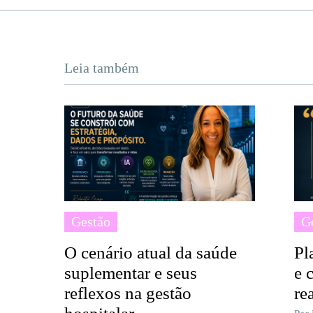
Leia também
Gestão
G
O cenário atual da saúde
Pl
suplementar e seus
e 
reflexos na gestão
re