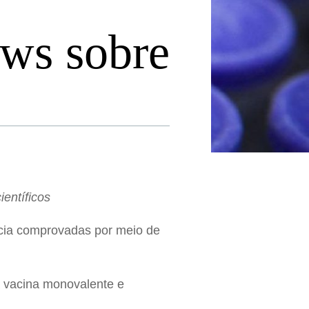
ews sobre
entíficos
cácia comprovadas por meio de
a vacina monovalente e