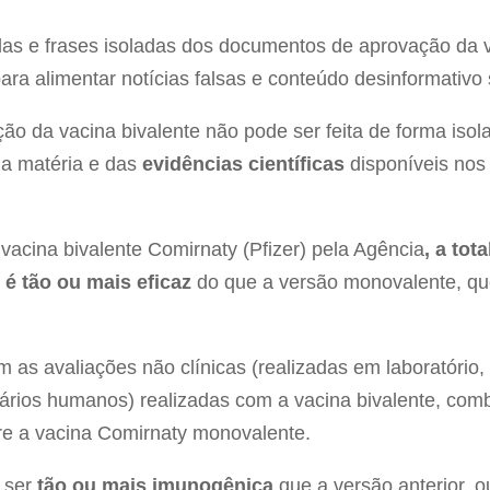
as e frases isoladas dos documentos de aprovação da v
para alimentar notícias falsas e conteúdo desinformativo 
ção da vacina bivalente não pode ser feita de forma is
da matéria e das
evidências científicas
disponíveis nos
cina bivalente Comirnaty (Pfizer) pela Agência
, a to
e
é tão ou mais eficaz
do que a versão monovalente, que
m as avaliações não clínicas (realizadas em laboratório
ntários humanos) realizadas com a vacina bivalente, co
re a vacina Comirnaty monovalente.
u ser
tão ou mais imunogênica
que a versão anterior, 