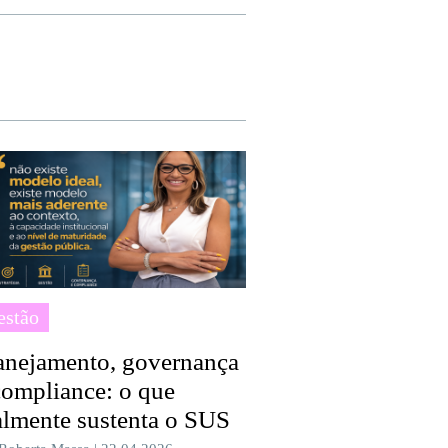
estão
anejamento, governança
compliance: o que
almente sustenta o SUS