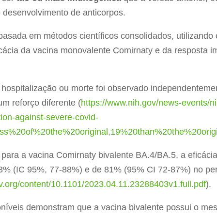
 desenvolvimento de anticorpos.
basada em métodos científicos consolidados, utilizando 
icácia da vacina monovalente Comirnaty e da resposta 
 hospitalização ou morte foi observado independenteme
m reforço diferente (
https://www.nih.gov/news-events/ni
tion-against-severe-covid-
ness%20of%20the%20original,19%20than%20the%20orig
para a vacina Comirnaty bivalente BA.4/BA.5, a eficácia
 83% (IC 95%, 77-88%) e de 81% (95% CI 72-87%) no per
v.org/content/10.1101/2023.04.11.23288403v1.full.pdf
).
poníveis demonstram que a vacina bivalente possui o 