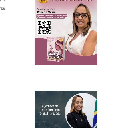
ema
m