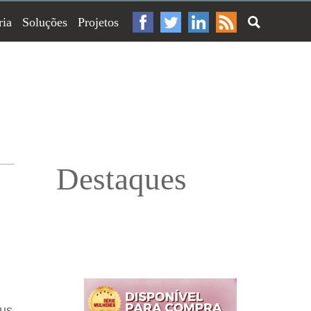
ria
Soluções
Projetos
Destaques
u
eus