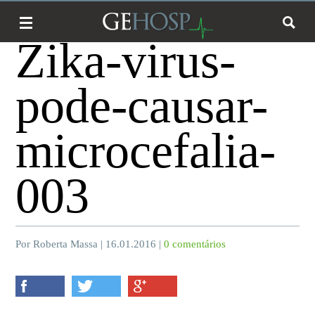
Zika-virus-
pode-causar-
microcefalia-
003
Por Roberta Massa | 16.01.2016 |
0 comentários