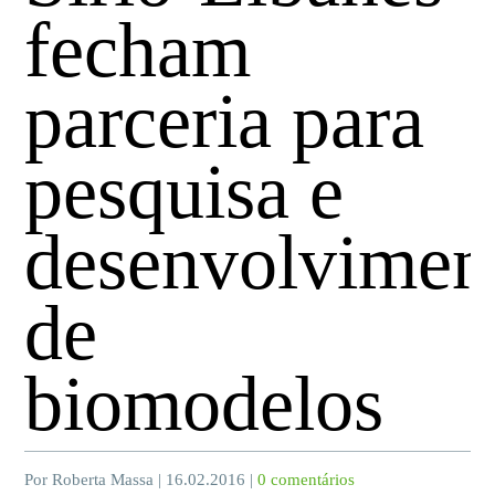
fecham
parceria para
pesquisa e
desenvolvimen
de
biomodelos
Por Roberta Massa | 16.02.2016 |
0 comentários