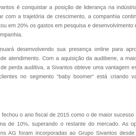
antos é conquistar a posição de liderança na indústri
nuar com a trajetória de crescimento, a companhia conti
ou em 20% os gastos em pesquisa e desenvolvimento d
ompanhia.
inuará desenvolvendo sua presença online para apro
es de atendimento. Com a aquisição da audibene, a mai
de perda auditiva, a Sivantos obteve uma vantagem es
clientes no segmento “baby boomer” está criando va
 fechou o ano fiscal de 2015 como o de maior sucesso
ma de 10%, superando o restante do mercado. As op
ens AG foram incorporadas ao Grupo Sivantos desde o