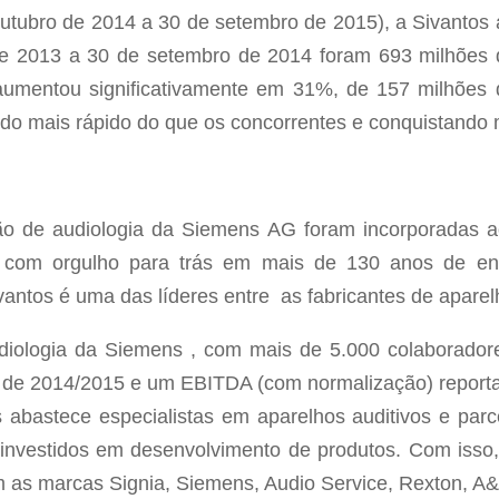
 outubro de 2014 a 30 de setembro de 2015), a Sivantos 
de 2013 a 30 de setembro de 2014 foram 693 milhões d
umentou significativamente em 31%, de 157 milhões 
ndo mais rápido do que os concorrentes e conquistando
ão de audiologia da Siemens AG foram incorporadas a
r com orgulho para trás em mais de 130 anos de eng
vantos é uma das líderes entre as fabricantes de apare
udiologia da Siemens , com mais de 5.000 colaboradore
l de 2014/2015 e um EBITDA (com normalização) report
os abastece especialistas em aparelhos auditivos e pa
 investidos em desenvolvimento de produtos. Com isso,
m as marcas Signia, Siemens, Audio Service, Rexton, 