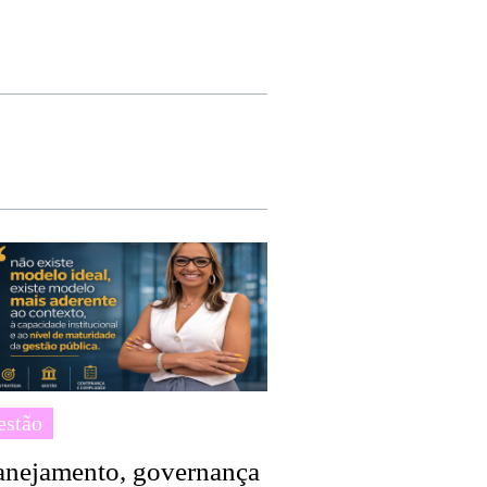
estão
anejamento, governança