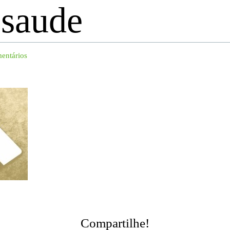
esaude
entários
Compartilhe!