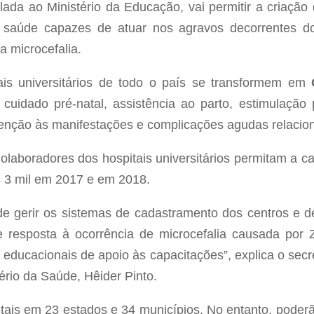
ada ao Ministério da Educação, vai permitir a criaçã
e saúde capazes de atuar nos agravos decorrentes d
 microcefalia.
is universitários de todo o país se transformem em
C
 cuidado pré-natal, assistência ao parto, estimulaç
tenção às manifestações e complicações agudas relacio
olaboradores dos hospitais universitários permitam a c
is 3 mil em 2017 e em 2018.
e gerir os sistemas de cadastramento dos centros e d
de resposta à ocorrência de microcefalia causada por 
 e educacionais de apoio às capacitações”, explica o sec
rio da Saúde, Hêider Pinto.
tais em 23 estados e 34 municípios. No entanto, pode