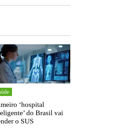
aúde
imeiro ‘hospital
teligente’ do Brasil vai
ender o SUS