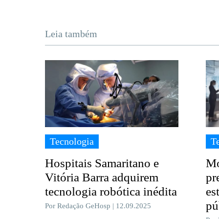
Leia também
Tecnologia
T
Hospitais Samaritano e
Mo
Vitória Barra adquirem
pr
tecnologia robótica inédita
es
pú
Por Redação GeHosp | 12.09.2025