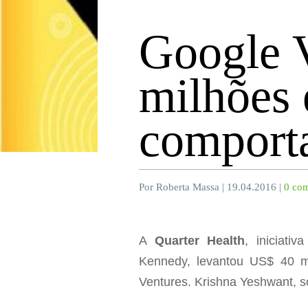
Google V
milhões
comport
Por Roberta Massa | 19.04.2016 |
0 com
A
Quarter Health
, iniciati
Kennedy, levantou US$ 40 m
Ventures. Krishna Yeshwant, s