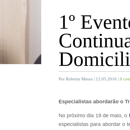
1º Even
Continua
Domicil
Por Roberta Massa | 12.05.2016 |
0 com
Especialistas abordarão o T
No próximo dia 19 de maio, o
especialistas para abordar o 