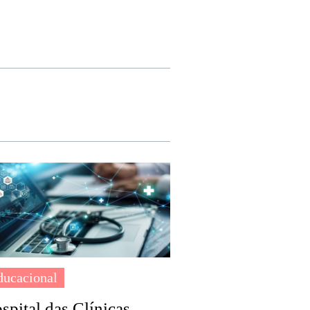
ducacional
spital das Clínicas