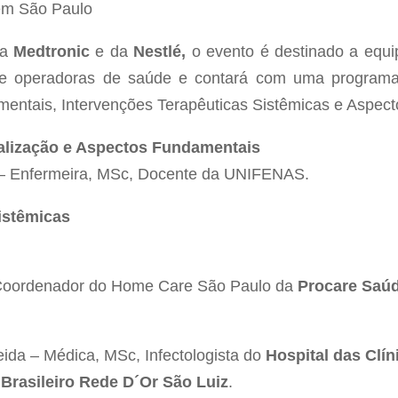
 em São Paulo
da
Medtronic
e da
Nestlé,
o evento é destinado a equipe
 de operadoras de saúde e contará com uma programa
entais, Intervenções Terapêuticas Sistêmicas e Aspect
alização e Aspectos Fundamentais
 – Enfermeira, MSc, Docente da UNIFENAS.
istêmicas
 Coordenador do Home Care São Paulo da
Procare Saúd
ida – Médica, MSc, Infectologista do
Hospital das Clín
 Brasileiro Rede D´Or São Luiz
.