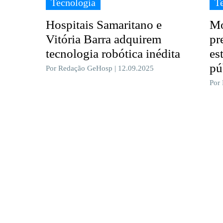
Tecnologia
T
Hospitais Samaritano e
Mo
Vitória Barra adquirem
pr
tecnologia robótica inédita
es
pú
Por Redação GeHosp | 12.09.2025
Por