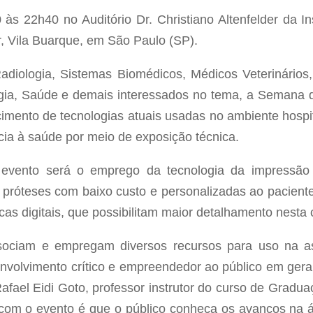
s 22h40 no Auditório Dr. Christiano Altenfelder da Inst
r, Vila Buarque, em São Paulo (SP).
diologia, Sistemas Biomédicos, Médicos Veterinários, 
gia, Saúde e demais interessados no tema, a Semana
imento de tecnologias atuais usadas no ambiente hospi
ia à saúde por meio de exposição técnica.
 evento será o emprego da tecnologia da impressão 
e próteses com baixo custo e personalizadas ao paciente
cas digitais, que possibilitam maior detalhamento nesta
sociam e empregam diversos recursos para uso na a
olvimento crítico e empreendedor ao público em geral
Rafael Eidi Goto, professor instrutor do curso de Grad
om o evento é que o público conheça os avanços na ár