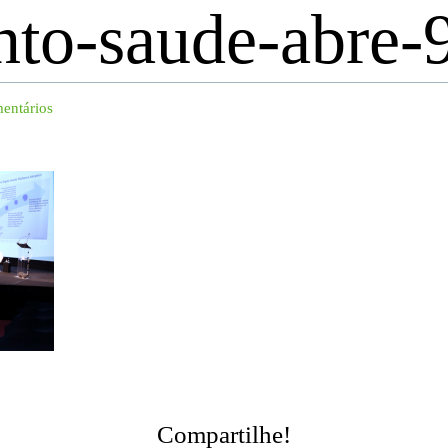
nto-saude-abre
entários
Compartilhe!