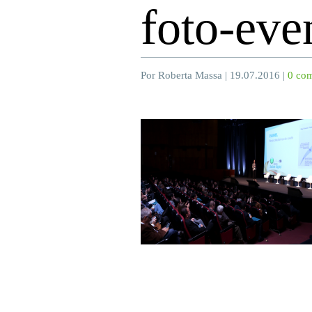
foto-eve
Por Roberta Massa | 19.07.2016 |
0 com