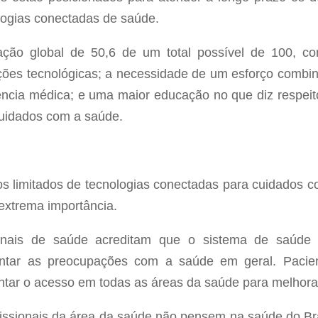
logias conectadas de saúde.
ção global de 50,6 de um total possível de 100, c
ções tecnológicas; a necessidade de um esforço combi
ência médica; e uma maior educação no que diz respei
cuidados com a saúde.
s limitados de tecnologias conectadas para cuidados c
 extrema importância.
ionais de saúde acreditam que o sistema de saúde
ntar as preocupações com a saúde em geral. Pacient
tar o acesso em todas as áreas da saúde para melhorar
issionais da área da saúde não pensem na saúde do Br