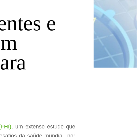
entes e
em
ara
(FHI)
, um extenso estudo que
esafios da saúde mundial, por