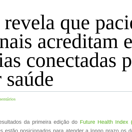
 revela que paci
onais acreditam 
ias conectadas p
 saúde
entários
esultados da primeira edição do
Future Health Index 
s estão posicionados para atender a longo prazo os d