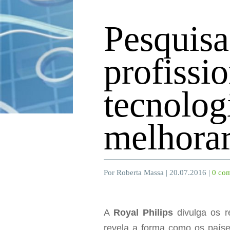
Pesquisa
profissi
tecnolog
melhorar
Por Roberta Massa | 20.07.2016 |
0 com
A
Royal Philips
divulga os r
revela a forma como os paíse