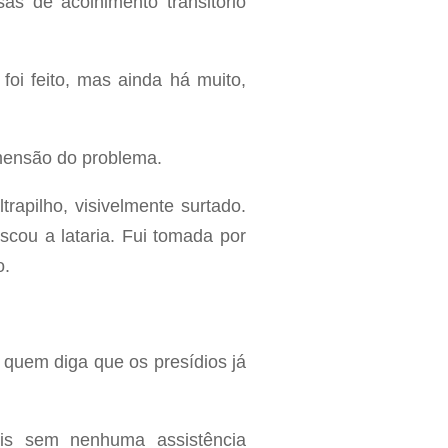
as de acolhimento transitório
oi feito, mas ainda há muito,
imensão do problema.
rapilho, visivelmente surtado.
iscou a lataria. Fui tomada por
o.
quem diga que os presídios já
is sem nenhuma assistência