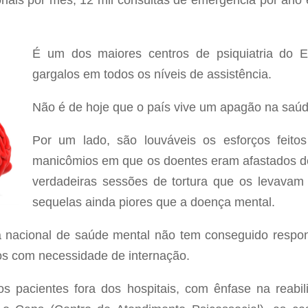
riais por mês, 12 mil consultas de emergência por ano
É um dos maiores centros de psiquiatria do 
gargalos em todos os níveis de assistência.
Não é de hoje que o país vive um apagão na saúd
Por um lado, são louváveis os esforços feito
manicômios em que os doentes eram afastados de
verdadeiras sessões de tortura que os levava
sequelas ainda piores que a doença mental.
tica nacional de saúde mental não tem conseguido resp
tos com necessidade de internação.
 pacientes fora dos hospitais, com ênfase na reabili