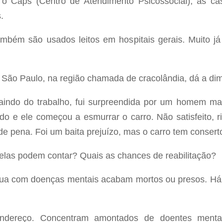
 Caps (Centro de Atendimento Psicossocial), as cas
.
bém são usados leitos em hospitais gerais. Muito já f
e São Paulo, na região chamada de cracolândia, dá a d
indo do trabalho, fui surpreendida por um homem malt
do e ele começou a esmurrar o carro. Não satisfeito, r
e pena. Foi um baita prejuízo, mas o carro tem consert
as podem contar? Quais as chances de reabilitação?
ua com doenças mentais acabam mortos ou presos. Há 
dereço. Concentram amontados de doentes menta