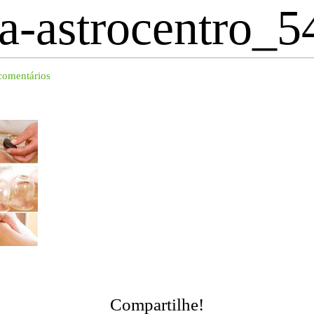
ia-astrocentro_5
comentários
Compartilhe!