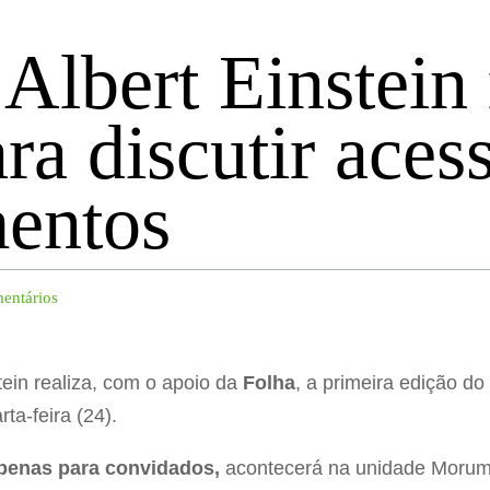
 Albert Einstein 
ra discutir aces
entos
entários
stein realiza, com o apoio da
Folha
, a primeira edição do
ta-feira (24).
penas para convidados,
acontecerá na unidade Morumbi