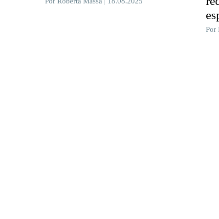
re
Por Roberta Massa | 18.08.2025
es
Por