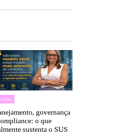
estão
anejamento, governança
compliance: o que
almente sustenta o SUS