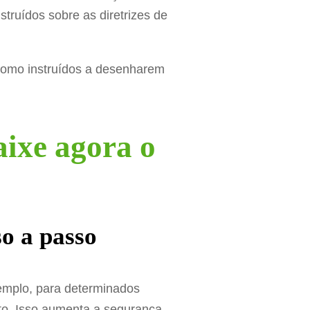
truídos sobre as diretrizes de
 como instruídos a desenharem
ixe agora o
so a passo
xemplo, para determinados
to. Isso aumenta a segurança