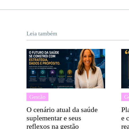
Leia também
Gestão
G
O cenário atual da saúde
Pl
suplementar e seus
e 
reflexos na gestão
re