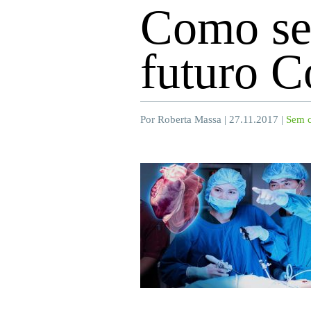
Como ser
futuro C
Por Roberta Massa | 27.11.2017 |
Sem c