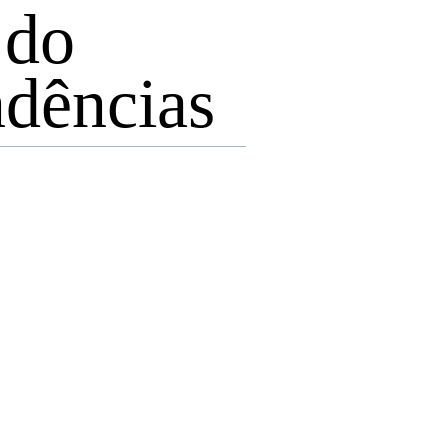
 do
ndências