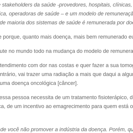
 stakeholders da saúde -provedores, hospitais, clínicas
tica, operadoras de saúde – e um modelo de remuneração
nde maioria dos sistemas de saúde é remunerada por do
ce porque, quanto mais doença, mais bem remunerado e
scute no mundo todo na mudança do modelo de remuner
tendimento com dor nas costas e quer fazer a sua tomog
ntrário, vai trazer uma radiação a mais que daqui a alg
 uma doença oncológica [câncer].
essa pessoa necessita de um tratamento fisioterápico,
sica, de um incentivo ao emagrecimento para quem está o
e de você não promover a indústria da doença. Porém, qu