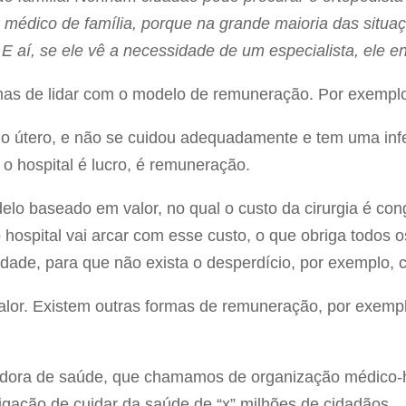
 médico de família, porque na grande maioria das situa
E aí, se ele vê a necessidade de um especialista, ele 
rmas de lidar com o modelo de remuneração. Por exempl
 útero, e não se cuidou adequadamente e tem uma infe
a o hospital é lucro, é remuneração.
 baseado em valor, no qual o custo da cirurgia é conge
 hospital vai arcar com esse custo, o que obriga todos 
idade, para que não exista o desperdício, por exemplo, 
alor. Existem outras formas de remuneração, por exem
dora de saúde, que chamamos de organização médico-h
igação de cuidar da saúde de “x” milhões de cidadãos.