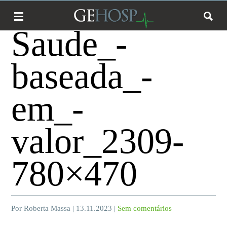
Saude_-
baseada_-
em_-
valor_2309-
780×470
Por Roberta Massa | 13.11.2023 |
Sem comentários