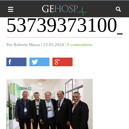
53739373100_
Por Roberta Massa | 23.05.2024 |
0 comentários