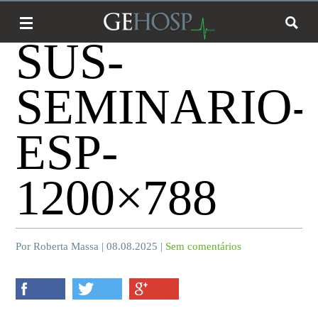
SUS-
SEMINARIO-
ESP-
1200×788
Por Roberta Massa | 08.08.2025 |
Sem comentários