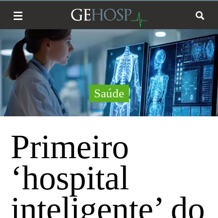
Saúde
Primeiro
‘hospital
inteligente’ do