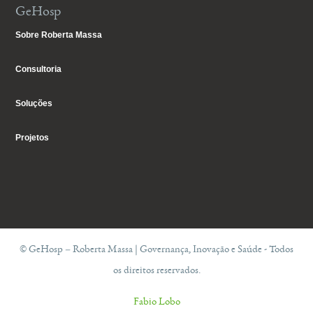
GeHosp
Sobre Roberta Massa
Consultoria
Soluções
Projetos
© GeHosp – Roberta Massa | Governança, Inovação e Saúde - Todos
os direitos reservados.
Fabio Lobo