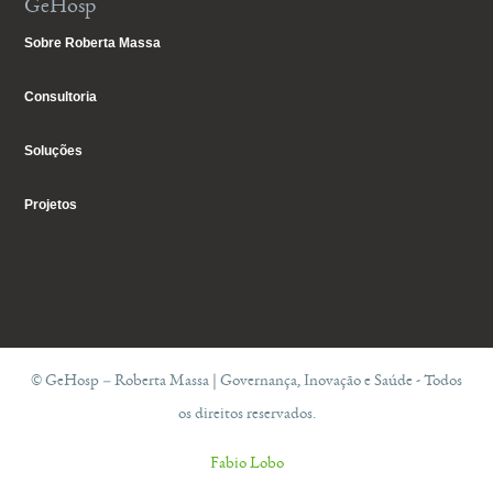
GeHosp
Sobre Roberta Massa
Consultoria
Soluções
Projetos
© GeHosp – Roberta Massa | Governança, Inovação e Saúde - Todos
os direitos reservados.
Fabio Lobo