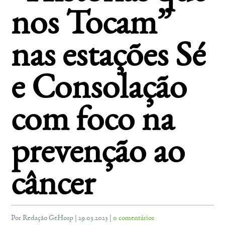
nos Tocam”
nas estações Sé
e Consolação
com foco na
prevenção ao
câncer
Por Redação GeHosp | 29.03.2023 |
0 comentários