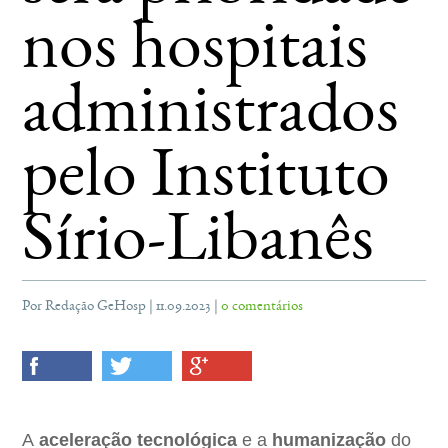
nos hospitais
administrados
pelo Instituto
Sírio-Libanês
Por Redação GeHosp | 11.09.2023 |
0 comentários
A
aceleração tecnológica
e a
humanização
do