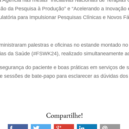
 Agência nas mesas “Iniciativas Nacionais de Terapia
ação da Pesquisa à Produção” e “Acelerando a Inovação 
latória para Impulsionar Pesquisas Clínicas e Novos F
inistraram palestras e oficinas no estande montado no 
as da Saúde (#FSWK24), realizado simultaneamente ao
segurança do paciente e boas práticas em serviços de 
s e sessões de bate-papo para esclarecer as dúvidas dos
Compartilhe!