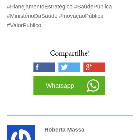
#PlanejamentoEstratégico #SaúdePública
#MinistérioDaSaúde #InovaçãoPública
#ValorPúblico
Compartilhe!
Whatsapp
Roberta Massa