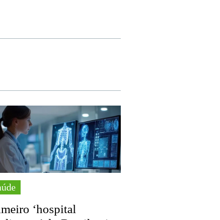
aúde
imeiro ‘hospital