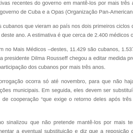
ativas recentes do governo em mantê-los por mais três a
 o governo de Cuba e a Opas (Organização Pan-American
cubanos que vieram ao país nos dois primeiros ciclos d
o deste ano. A estimativa é que cerca de 2.400 médicos
m no Mais Médicos –destes, 11.429 são cubanos, 1.537
l, a presidente Dilma Rousseff chegou a editar medida p
articipação dos cubanos por mais três anos.
orrogação ocorra só até novembro, para que não haj
ções municipais. Em seguida, eles devem ser substitu
 de cooperação “que exige o retorno deles após três
o sinalizou que não pretende mantê-los por mais t
mentar a eventual substituição e diz que a reposição