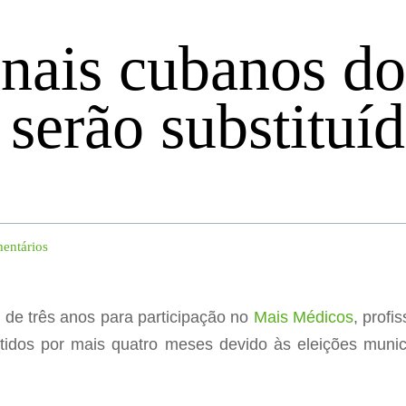
onais cubanos d
serão substituí
entários
l de três anos para participação no
Mais Médicos
, prof
idos por mais quatro meses devido às eleições muni