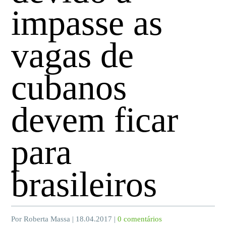
impasse as
vagas de
cubanos
devem ficar
para
brasileiros
Por Roberta Massa | 18.04.2017 |
0 comentários