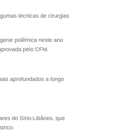
lgumas técnicas de cirurgias
a gerar polêmica neste ano
é aprovada pelo CFM.
 mais aprofundados a longo
res do Sírio-Libânes, que
trico.