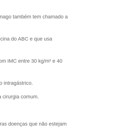
stômago também tem chamado a
icina do ABC e que usa
om IMC entre 30 kg/m² e 40
 intragástrico.
a cirurgia comum.
utras doenças que não estejam