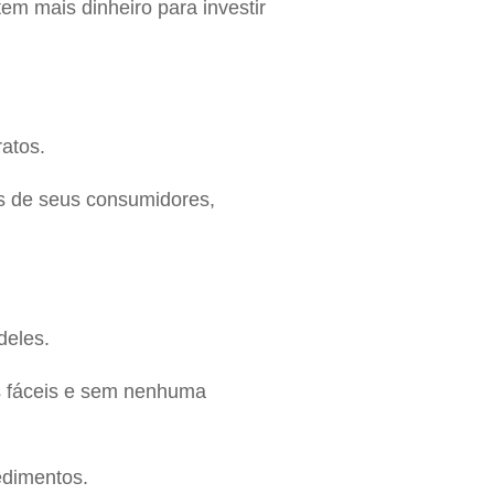
m mais dinheiro para investir
atos.
es de seus consumidores,
deles.
is fáceis e sem nenhuma
edimentos.