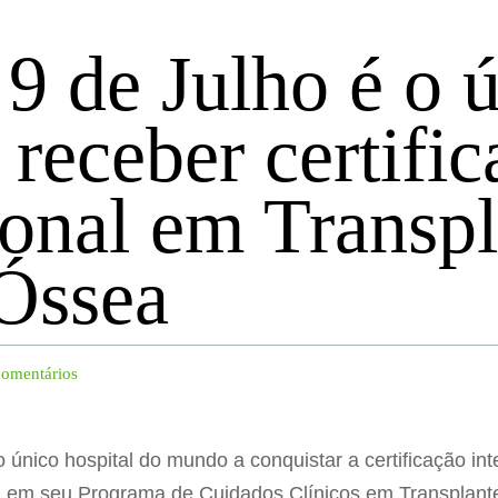
 9 de Julho é o 
receber certific
ional em Transpl
Óssea
comentários
o único hospital do mundo a conquistar a certificação in
) em seu Programa de Cuidados Clínicos em Transplan