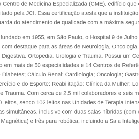
o Centro de Medicina Especializada (CME), edifício que 
tado pela JCI. Essa certificação atesta que a instituiçã
uarda do atendimento de qualidade com a máxima segu
fundado em 1955, em São Paulo, o Hospital 9 de Julho 
e com destaque para as áreas de Neurologia, Oncologia
 Digestiva, Ortopedia, Urologia e Trauma. Possui um C
 em mais de 50 especialidades e 14 Centros de Referê
 Diabetes; Cálculo Renal; Cardiologia; Oncologia; Gastr
ercício e do Esporte; Reabilitação; Clínica da Mulher; 
I) e Trauma. Com cerca de 2,5 mil colaboradores e seis 
 leitos, sendo 102 leitos nas Unidades de Terapia Inten
ias simultâneas, inclusive com duas salas híbridas (co
nética) e três para robótica, incluindo a Sala Intelige