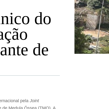
único do
ação
ante de
ternacional pela
Joint
te de Medula Óssea (TMO). A