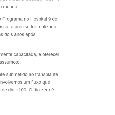
do mundo.
o Programa no Hospital 9 de
isso, é preciso ter realizado,
as dois anos após
amente capacitada, e oferecer
Massumoto.
nte submetido ao transplante
senvolvemos um fluxo que
de dia +100. O dia zero é