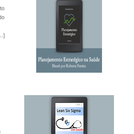
to
do
…]
á