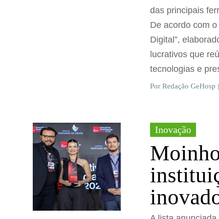
das principais f
De acordo com o r
Digital”, elabora
lucrativos que re
tecnologias e pre
Por Redação GeHosp |
Inovação
Moinhos
institu
inovado
A lista anunciad