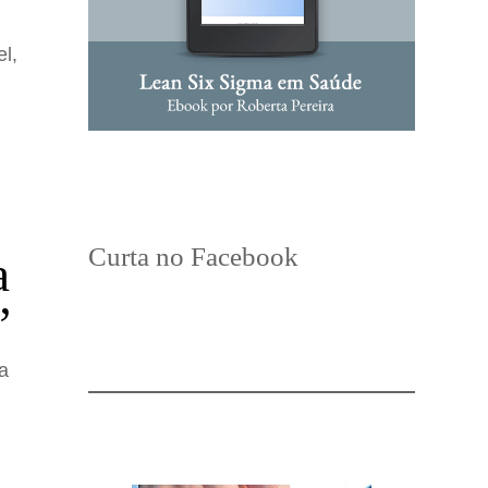
l,
Curta no Facebook
a
”
a