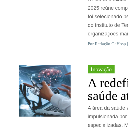
2025 reúne compa
foi selecionado p
do Instituto de 
organizações mai
Por Redação GeHosp |
Inovação
A redef
saúde a
A área da saúde 
impulsionada por s
especializadas. M