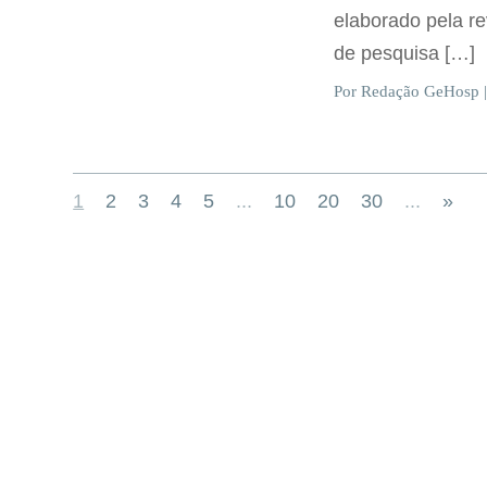
elaborado pela r
de pesquisa […]
Por Redação GeHosp |
1
2
3
4
5
...
10
20
30
...
»