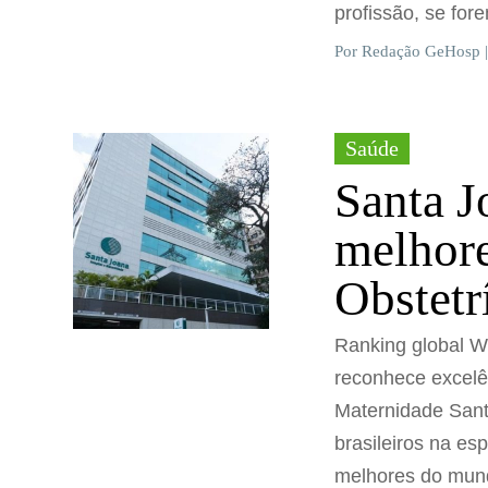
profissão, se fo
Por Redação GeHosp |
Saúde
Santa J
melhore
Obstetr
Ranking global W
reconhece excelê
Maternidade Sant
brasileiros na es
melhores do mund