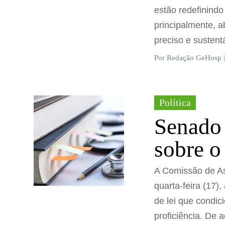
estão redefinindo
principalmente, 
preciso e susten
Por Redação GeHosp |
Política
Senado 
sobre 
A Comissão de As
quarta-feira (17),
de lei que condi
proficiência. De 