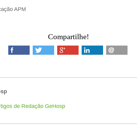
icação APM
Compartilhe!
osp
artigos de Redação GeHosp