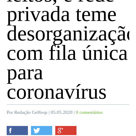
privada teme
desorganizaçã
com fila única
para
coronavírus
Por Redação GeHosp | 05.05.2020 |
0 comentários