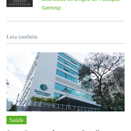
GeHosp
Leia também
Saúde