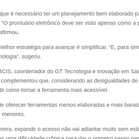
ue é necessário ter um planejamento bem elaborado par
. “O prontuário eletrônico deve ser visto apenas como a
afirmou.
elhor estratégia para avançar é simplificar. “E, para simp
ologia”, sugeriu.
 ABCIS, coordenador do GT Tecnologia e Inovação em Sa
, complementou que, considerando as desigualdades de 
tir como tornar a ferramenta mais acessível.
a de oferecer ferramentas menos elaboradas e mais bara
s menores.
reira, expandir o acesso não vai adiantar muito sem esta
os uma dificuldade crônica para dar o primeiro passo par