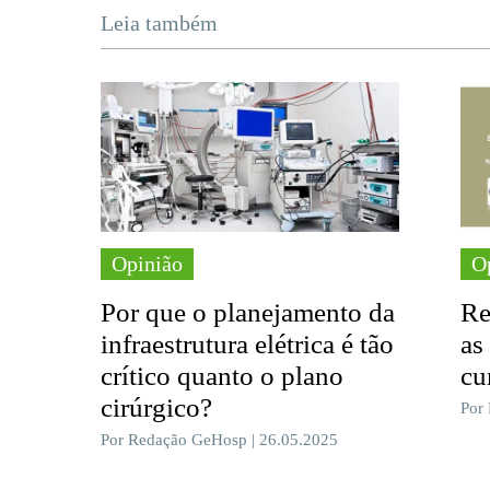
Leia também
Opinião
O
Por que o planejamento da
Re
infraestrutura elétrica é tão
as
crítico quanto o plano
cu
cirúrgico?
Por
Por Redação GeHosp | 26.05.2025