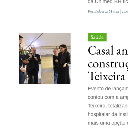
da Unimed-BH fica
Por Roberta Massa | 25.
Saúde
Casal am
constru
Teixeira
Evento de lançam
contou com a amp
Teixeira, totaliz
hospitalar da inst
mais uma opção d