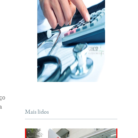
aço
a
Mais lidos