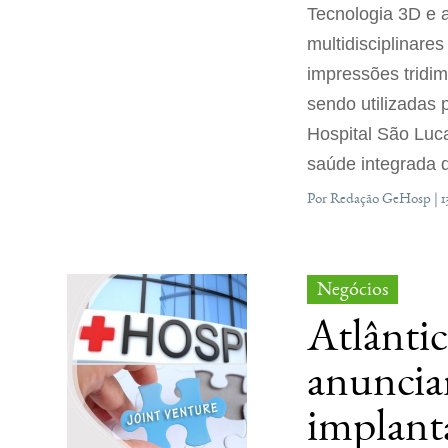
Tecnologia 3D e a
multidisciplinare
impressões tridim
sendo utilizadas
Hospital São Luc
saúde integrada d
Por Redação GeHosp | 1
Negócios
Atlântic
anuncia
implant