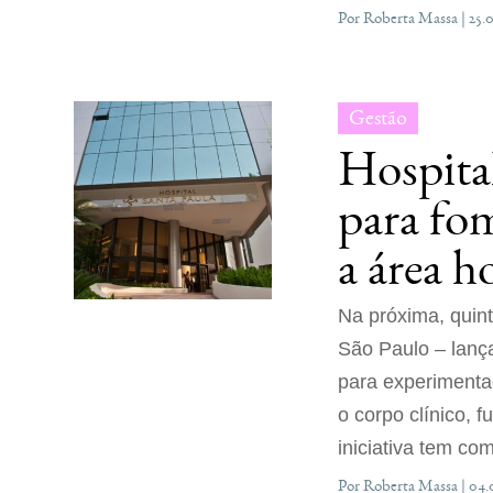
Por Roberta Massa | 25.
Gestão
Hospital
para fo
a área h
Na próxima, quinta
São Paulo – lanç
para experimentaç
o corpo clínico, f
iniciativa tem co
Por Roberta Massa | 04.