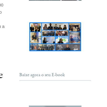
00
o
m a
e
Baixe agora o seu E-book