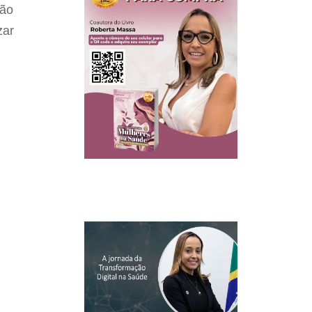
São
zar