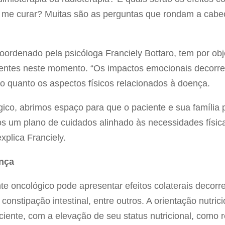
ir me curar? Muitas são as perguntas que rondam a cab
oordenado pela psicóloga Franciely Bottaro, tem por ob
acientes neste momento. “Os impactos emocionais decor
o quanto os aspectos físicos relacionados à doença.
ico, abrimos espaço para que o paciente e sua família 
os um plano de cuidados alinhado às necessidades físicas
plica Franciely.
ença
nte oncológico pode apresentar efeitos colaterais deco
 constipação intestinal, entre outros. A orientação nutr
iente, com a elevação de seu status nutricional, como re