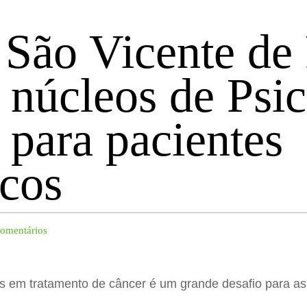
 São Vicente de
 núcleos de Psic
 para pacientes
cos
comentários
s em tratamento de câncer é um grande desafio para as 