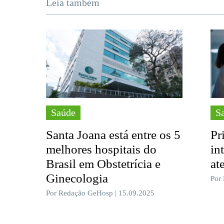
Leia também
Saúde
S
Santa Joana está entre os 5
Pr
melhores hospitais do
in
Brasil em Obstetrícia e
at
Ginecologia
Por
Por Redação GeHosp | 15.09.2025