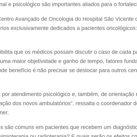
l e psicológico são importantes aliados para o fortalec
Centro Avançado de Oncologia do Hospital São Vicente
rios exclusivamente dedicados a pacientes oncológicos:
ibilita que os médicos possam discutir o caso de cada p
em uma maior objetividade e ganho de tempo, fatores fun
nde benefício é não precisar se deslocar para outros cen
r atendimento psicológico e, também, de orientação nu
riação dos novos ambulatórios”, ressalta o coordenador
ner.
s são comuns em pacientes que recebem um diagnóstic
imioterapia ou radioterapia? E quais serão os efeitos c